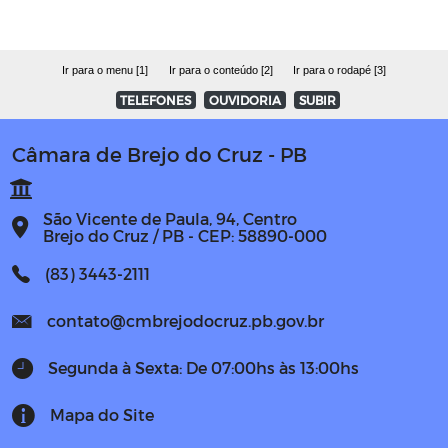
Ir para o menu [1]
Ir para o conteúdo [2]
Ir para o rodapé [3]
TELEFONES
OUVIDORIA
SUBIR
Câmara de Brejo do Cruz - PB
São Vicente de Paula, 94, Centro
Brejo do Cruz / PB - CEP: 58890-000
(83) 3443-2111
contato@cmbrejodocruz.pb.gov.br
Segunda à Sexta: De 07:00hs às 13:00hs
Mapa do Site